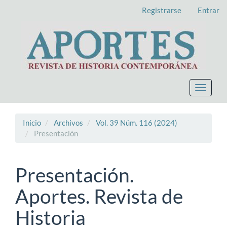
Navegación
Registrarse
Entrar
principal
Contenido
principal
Barra
lateral
Toggle
navigat
Inicio
Archivos
Vol. 39 Núm. 116 (2024)
Presentación
Presentación.
Aportes. Revista de
Historia