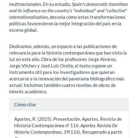
multinacionales. En su estudio,
Spain’s democratic transition
and its influence on the country’s "individual" and "collective"
internationalisation
,
desvela cómo estas transformaciones
políticas favorecieron la mejor integración del país en la
escena global.
Dedicamos, además, un espacio a las publicaciones de
relevancia para la historia contemporánea que han visto la
luz en este año. Obra de los profesores Jorge Alvarez,
Jorge Vilches y José Luis Orella, el texto supone un
instrumento útil para los investigadores que quieran
acercarse a la renovación del panorama bibliográfico más
actual. Incluimos también cuatro reseñas de obras de
interés académico.
Detalles
Cómo citar
del
Aportes, R. (2025). Presentación. Aportes. Revista de
artículo
Historia Contemporánea nº 116.
Aportes. Revista De
Historia Contemporánea
,
39
(116). Recuperado a partir