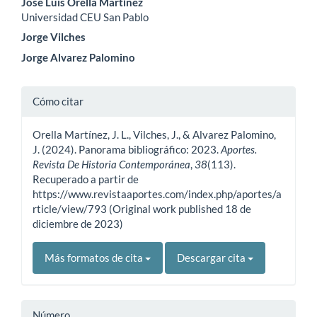
Contenido
Jose Luis Orella Martínez
Universidad CEU San Pablo
principal
Jorge Vilches
del
Jorge Alvarez Palomino
artículo
Detalles
Cómo citar
del
Orella Martínez, J. L., Vilches, J., & Alvarez Palomino,
artículo
J. (2024). Panorama bibliográfico: 2023.
Aportes.
Revista De Historia Contemporánea
,
38
(113).
Recuperado a partir de
https://www.revistaaportes.com/index.php/aportes/a
rticle/view/793 (Original work published 18 de
diciembre de 2023)
Más formatos de cita
Descargar cita
Número