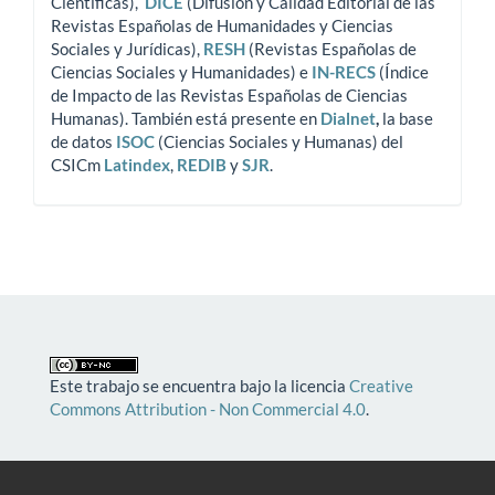
Científicas),
DICE
(Difusión y Calidad Editorial de las
Revistas Españolas de Humanidades y Ciencias
Sociales y Jurídicas),
RESH
(Revistas Españolas de
Ciencias Sociales y Humanidades) e
IN-RECS
(Índice
de Impacto de las Revistas Españolas de Ciencias
Humanas). También está presente en
Dialnet
,
la base
de datos
ISOC
(Ciencias Sociales y Humanas) del
CSICm
Latindex
,
REDIB
y
SJR
.
Este trabajo se encuentra bajo la licencia
Creative
Commons Attribution - Non Commercial 4.0
.
Edita SCHEDAS, S.L y
FUNDACION I
GNACIO
LARRAMENDI
. Calle Gaztambide, 26. Pasadizo lateral