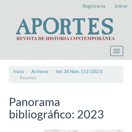
Navegación
Registrarse
Entrar
principal
Contenido
principal
Barra
lateral
Toggle
navigat
Inicio
Archivos
Vol. 38 Núm. 113 (2023)
Reseñas
Panorama
bibliográfico: 2023