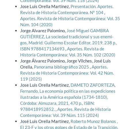
Contemporánea: Vol. 39 Núm. 116 (2024)
Jose Luis Orella Martínez,
Presentación. Aportes.
Revista de Historia Contemporánea. Nº 104
,
Aportes. Revista de Historia Contemporánea: Vol. 35
Núm. 104 (2020)
Jorge Alvarez Palomino,
José Miguel GAMBRA
GUTIÉRREZ, La sociedad tradicional y sus enemi-
gos, Madrid: Guillermo Escolar Editor, 2019, 238 p.,
ISBN 9788417134693
,
Aportes. Revista de
Historia Contemporánea: Vol. 35 Núm. 102 (2020)
Jorge Álvarez Palomino, Jorge Vilches, José Luis
Orella,
Panorama bibliográfico 2025
,
Aportes.
Revista de Historia Contemporánea: Vol. 42 Núm.
119 (2025)
Jose Luis Orella Martínez,
DAMETO ZAFORTEZA,
Fernando, La economía política en las expediciones
ilustradas a la América española (1734-1810),
Córdoba: Almuzara, 2021, 470 p., ISBN:
9788418952852.
,
Aportes. Revista de Historia
Contemporánea: Vol. 39 Núm. 115 (2024)
José Luis Orella Martínez,
Roberto Munoz Bolanos ,
El 23-F y los otros golpes de Estado de la Transición,