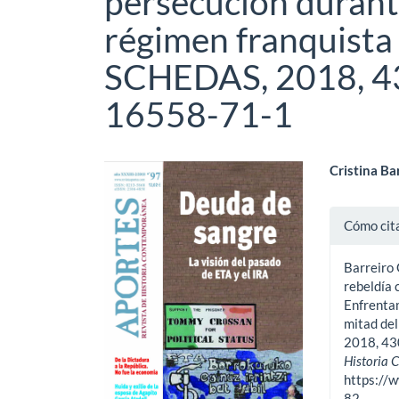
persecución durant
régimen franquista
SCHEDAS, 2018, 43
16558-71-1
Barra
Cont
Cristina Ba
lateral
princ
Detal
Cómo cit
del
del
del
artículo
artíc
Barreiro
artíc
rebeldía 
Enfrentam
mitad de
2018, 43
Historia
https://
82