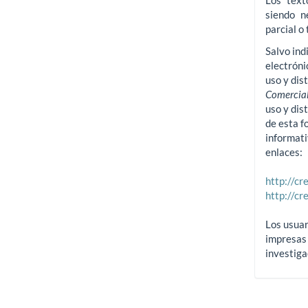
Los text
siendo n
parcial o 
Salvo ind
electróni
uso y dis
Comercial
uso y dis
de esta f
informati
enlaces:
http://c
http://c
Los usuar
impresas 
investiga