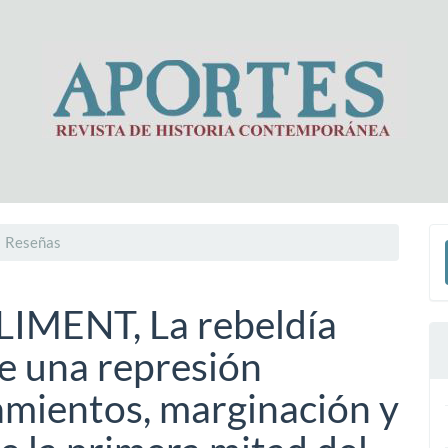
E
Reseñas
u
a
IMENT, La rebeldía
de una represión
amientos, marginación y