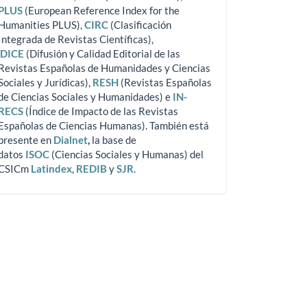
PLUS
(European Reference Index for the
Humanities PLUS),
CIRC
(Clasificación
Integrada de Revistas Científicas),
DICE
(Difusión y Calidad Editorial de las
Revistas Españolas de Humanidades y Ciencias
Sociales y Jurídicas),
RESH
(Revistas Españolas
de Ciencias Sociales y Humanidades) e
IN-
RECS
(Índice de Impacto de las Revistas
Españolas de Ciencias Humanas). También está
presente en
Dialnet
,
la base de
datos
ISOC
(Ciencias Sociales y Humanas) del
CSICm
Latindex
,
REDIB
y
SJR
.