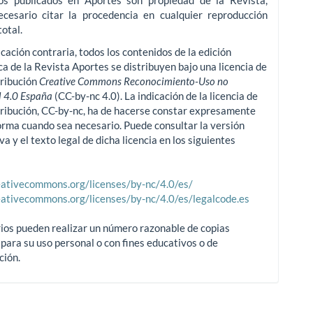
os publicados en Aportes son propiedad de la Revista,
ecesario citar la procedencia en cualquier reproducción
total.
icación contraria, todos los contenidos de la edición
ca de la Revista Aportes se distribuyen bajo una licencia de
tribución
Creative Commons Reconocimiento-Uso no
 4.0 España
(CC-by-nc 4.0). La indicación de la licencia de
tribución, CC-by-nc, ha de hacerse constar expresamente
orma cuando sea necesario. Puede consultar la versión
va y el texto legal de dicha licencia en los siguientes
reativecommons.org/licenses/by-nc/4.0/es/
reativecommons.org/licenses/by-nc/4.0/es/legalcode.es
ios pueden realizar un número razonable de copias
para su uso personal o con fines educativos o de
ción.