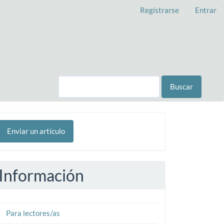
Registrarse
Entrar
Buscar
nviar
Enviar un artículo
n
rtículo
Información
Para lectores/as