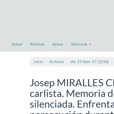
Navegación
principal
Contenido
principal
Barra
lateral
Actual
Archivos
Avisos
Acerca de
Inicio
Archivos
Vol. 33 Núm. 97 (2018)
Josep MIRALLES CL
carlista. Memoria 
silenciada. Enfrent