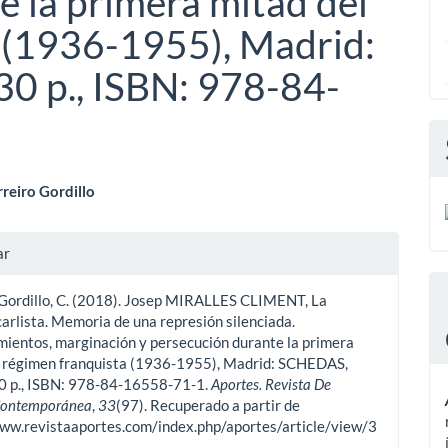
e la primera mitad del
 (1936-1955), Madrid:
0 p., ISBN: 978-84-
enido
rreiro Gordillo
ipal
les
ar
ulo
 Gordillo, C. (2018). Josep MIRALLES CLIMENT, La
ulo
carlista. Memoria de una represión silenciada.
ientos, marginación y persecución durante la primera
l régimen franquista (1936-1955), Madrid: SCHEDAS,
0 p., ISBN: 978-84-16558-71-1.
Aportes. Revista De
 Contemporánea
,
33
(97). Recuperado a partir de
www.revistaaportes.com/index.php/aportes/article/view/3