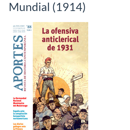
Mundial (1914)
Barra
lateral
del
artículo