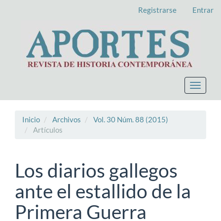
Navegación
Registrarse
Entrar
principal
Contenido
principal
Barra
lateral
Toggle
navigat
Inicio
Archivos
Vol. 30 Núm. 88 (2015)
Artículos
Los diarios gallegos
ante el estallido de la
Primera Guerra