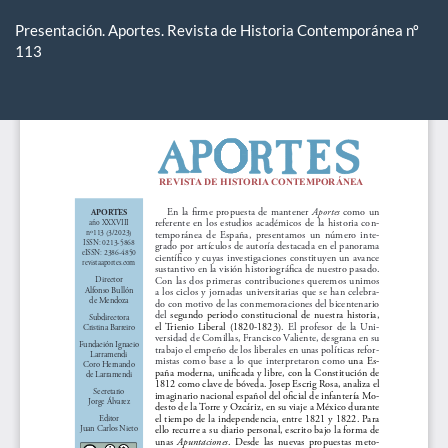
Volver
a
Presentación. Aportes. Revista de Historia Contemporánea nº
los
113
detalles
del
De
De
artículo
P