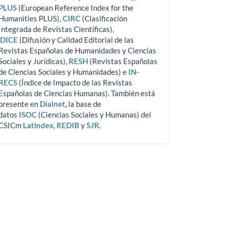
PLUS
(European Reference Index for the
Humanities PLUS),
CIRC
(Clasificación
Integrada de Revistas Científicas),
DICE
(Difusión y Calidad Editorial de las
Revistas Españolas de Humanidades y Ciencias
Sociales y Jurídicas),
RESH
(Revistas Españolas
de Ciencias Sociales y Humanidades) e
IN-
RECS
(Índice de Impacto de las Revistas
Españolas de Ciencias Humanas). También está
presente en
Dialnet
,
la base de
datos
ISOC
(Ciencias Sociales y Humanas) del
CSICm
Latindex
,
REDIB
y
SJR
.