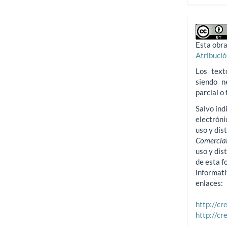
Esta obra
Atribuci
Los text
siendo n
parcial o 
Salvo ind
electróni
uso y dis
Comercial
uso y dis
de esta f
informati
enlaces:
http://c
http://c