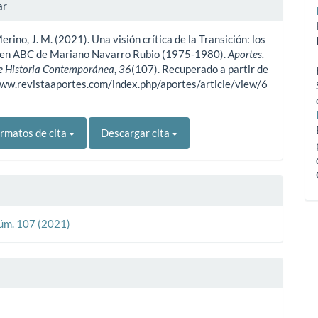
les
ar
erino, J. M. (2021). Una visión crítica de la Transición: los
ulo
s en ABC de Mariano Navarro Rubio (1975-1980).
Aportes.
e Historia Contemporánea
,
36
(107). Recuperado a partir de
www.revistaaportes.com/index.php/aportes/article/view/6
rmatos de cita
Descargar cita
Núm. 107 (2021)