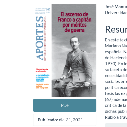
Barra
Cont
José Manue
Universida
lateral
princ
del
del
Resu
artículo
artíc
En este text
Mariano Nav
española. N
de Haciend
1970). En l
su faceta de
necesidad d
sociales en 
política ec
tesis las ex
(67) además
PDF
crítica de l
dichas publ
Rubio a trav
Publicado:
dic. 31, 2021