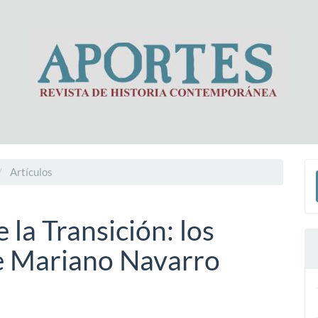
E
Artículos
u
a
e la Transición: los
e Mariano Navarro