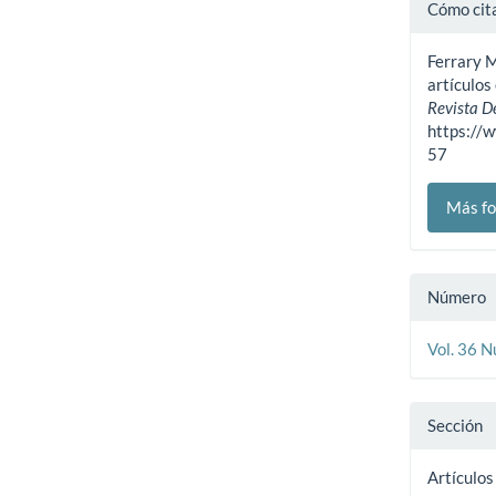
Detal
Cómo cit
del
Ferrary M
artíc
artículo
Revista D
https://
57
Más fo
Número
Vol. 36 
Sección
Artículos