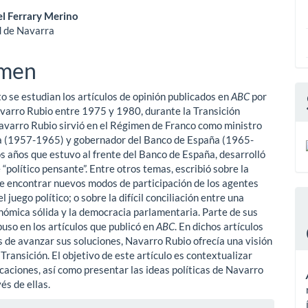
enido
l Ferrary Merino
d de Navarra
ipal
men
ulo
o se estudian los artículos de opinión publicados en
ABC
por
arro Rubio entre 1975 y 1980, durante la Transición
avarro Rubio sirvió en el Régimen de Franco como
ministro
a (1957-1965) y gobernador del Banco
de España (1965-
os años que estuvo al frente del Banco de España, desarrolló
 “político pensante”. Entre otros temas, escribió sobre la
e encontrar nuevos modos de participación de los agentes
el juego político; o sobre la difícil conciliación entre una
onómica sólida y la democracia parlamentaria. Parte de sus
puso en los artículos que publicó en
ABC
. En dichos artículos
 de avanzar sus soluciones, Navarro Rubio ofrecía una visión
a Transición. El objetivo de este artículo es contextualizar
icaciones, así como presentar las ideas políticas de Navarro
és de ellas.