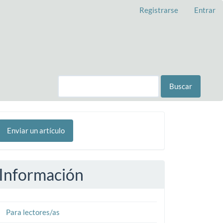
Registrarse
Entrar
Buscar
nviar
Enviar un artículo
n
rtículo
Información
Para lectores/as