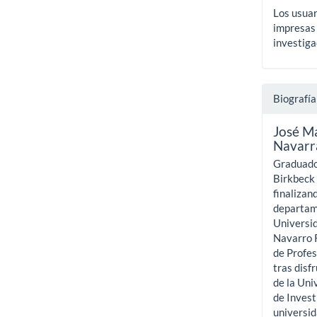
Los usuar
impresas 
investiga
Biografía
José M
Navarr
Graduado 
Birkbeck 
finalizan
departame
Universid
Navarro R
de Profes
tras disf
de la Uni
de Invest
universid