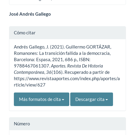
Contenido
José Andrés Gallego
principal
Detalles
Cómo citar
del
del
artículo
Andrés Gallego, J. (2021). Guillermo GORTÁZAR,
artículo
Romanones: La transición fallida a la democracia,
Barcelona: Espasa, 2021, 686 p., ISBN:
9788467061307.
Aportes. Revista De Historia
Contemporánea
,
36
(106). Recuperado a partir de
https://www.revistaaportes.com/index.php/aportes/a
rticle/view/627
Más formatos de cita
Descargar cita
Número