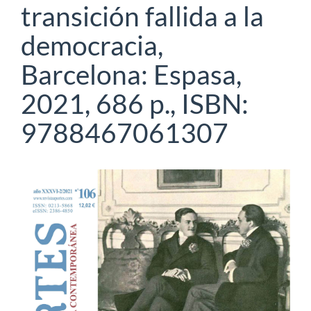
transición fallida a la
democracia,
Barcelona: Espasa,
2021, 686 p., ISBN:
9788467061307
Barra
lateral
del
artículo