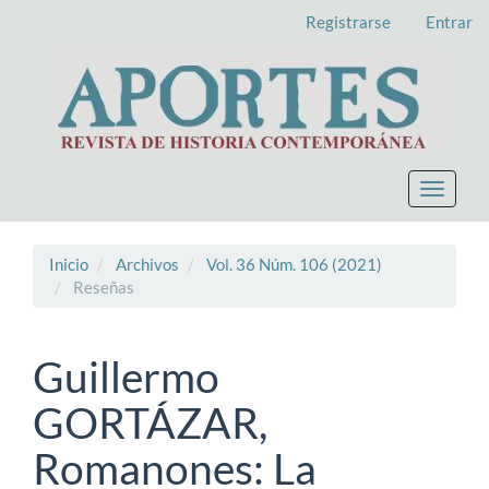
Navegación
Registrarse
Entrar
principal
Contenido
principal
Barra
lateral
Toggle
navigat
Inicio
Archivos
Vol. 36 Núm. 106 (2021)
Reseñas
Guillermo
GORTÁZAR,
Romanones: La