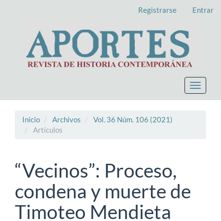
Navegación
Registrarse
Entrar
principal
Contenido
principal
Barra
lateral
Toggle
navigat
Inicio
Archivos
Vol. 36 Núm. 106 (2021)
Artículos
“Vecinos”: Proceso,
condena y muerte de
Timoteo Mendieta