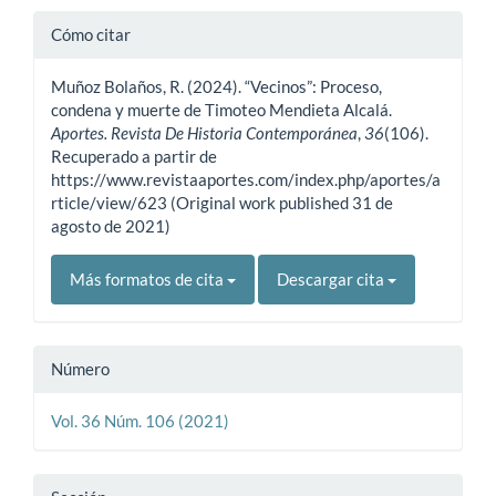
Detalles
Cómo citar
del
Muñoz Bolaños, R. (2024). “Vecinos”: Proceso,
artículo
condena y muerte de Timoteo Mendieta Alcalá.
Aportes. Revista De Historia Contemporánea
,
36
(106).
Recuperado a partir de
https://www.revistaaportes.com/index.php/aportes/a
rticle/view/623 (Original work published 31 de
agosto de 2021)
Más formatos de cita
Descargar cita
Número
Vol. 36 Núm. 106 (2021)