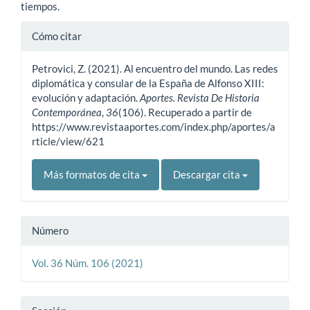
tiempos.
Detalles
Cómo citar
del
Petrovici, Z. (2021). Al encuentro del mundo. Las redes
artículo
diplomática y consular de la España de Alfonso XIII:
evolución y adaptación.
Aportes. Revista De Historia
Contemporánea
,
36
(106). Recuperado a partir de
https://www.revistaaportes.com/index.php/aportes/a
rticle/view/621
Más formatos de cita
Descargar cita
Número
Vol. 36 Núm. 106 (2021)