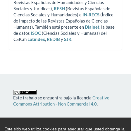
Revistas Españolas de Humanidades y Ciencias
Sociales y Jurídicas),
RESH
(Revistas Españolas de
Ciencias Sociales y Humanidades) e
IN-RECS
(Índice
de Impacto de las Revistas Españolas de Ciencias
Humanas). También está presente en
Dialnet
,
la base
de datos
ISOC
(Ciencias Sociales y Humanas) del
CSICm
Latindex
,
REDIB
y
SJR
.
Este trabajo se encuentra bajo la licencia
Creative
Commons Attribution - Non Commercial 4.0
.
Edita
FUNDACION IGNACIO LARRAMENDI
. C/
Duque de Medinaceli, 12 1º izq. 28014 Madrid
Este sitio web utiliza cookies para asegurar que usted obtenga la