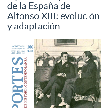
de la España de
Alfonso XIII: evolución
y adaptación
Barra
lateral
del
artículo