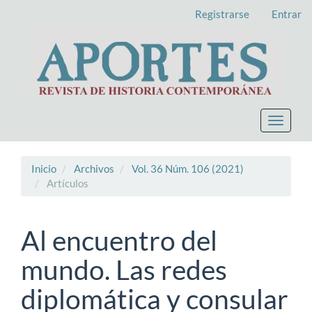
Navegación
Registrarse
Entrar
principal
Contenido
principal
Barra
lateral
Toggle
navigat
Inicio
Archivos
Vol. 36 Núm. 106 (2021)
Artículos
Al encuentro del
mundo. Las redes
diplomática y consular