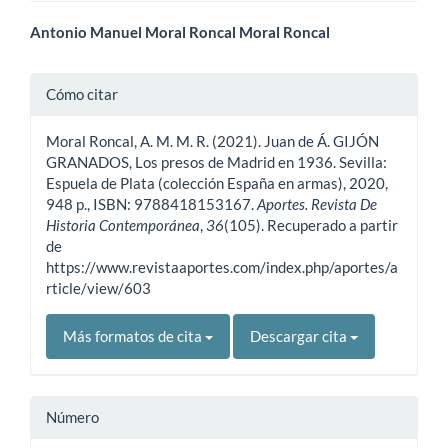
Contenido
Antonio Manuel Moral Roncal Moral Roncal
principal
Detalles
Cómo citar
del
del
artículo
Moral Roncal, A. M. M. R. (2021). Juan de Á. GIJÓN
artículo
GRANADOS, Los presos de Madrid en 1936. Sevilla:
Espuela de Plata (colección España en armas), 2020,
948 p., ISBN: 9788418153167.
Aportes. Revista De
Historia Contemporánea
,
36
(105). Recuperado a partir
de
https://www.revistaaportes.com/index.php/aportes/a
rticle/view/603
Más formatos de cita
Descargar cita
Número