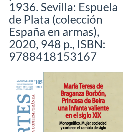
1936. Sevilla: Espuela
de Plata (colección
España en armas),
2020, 948 p., ISBN:
9788418153167
Barra
lateral
del
artículo