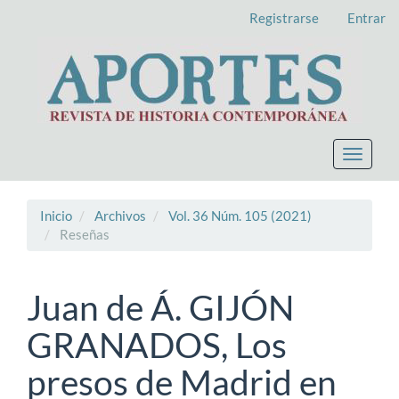
Navegación
Registrarse
Entrar
principal
Contenido
principal
Barra
lateral
Toggle
navigat
Inicio
Archivos
Vol. 36 Núm. 105 (2021)
Reseñas
Juan de Á. GIJÓN
GRANADOS, Los
presos de Madrid en