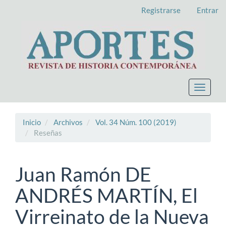
Navegación
Registrarse
Entrar
principal
Contenido
principal
Barra
lateral
Toggle
navigat
Inicio
Archivos
Vol. 34 Núm. 100 (2019)
Reseñas
Juan Ramón DE
ANDRÉS MARTÍN, El
Virreinato de la Nueva