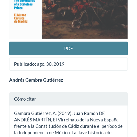
PDF
Publicado:
ago. 30, 2019
Contenido
Andrés Gambra Gutiérrez
principal
Detalles
Cómo citar
del
del
artículo
Gambra Gutiérrez, A. (2019). Juan Ramón DE
artículo
ANDRÉS MARTÍN, El Virreinato de la Nueva España
frente a la Constitución de Cádiz durante el período de
la Independencia de México. La llave histórica de