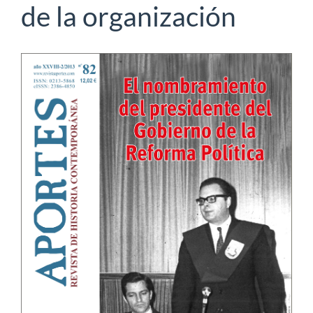
de la organización
Barra
lateral
del
artículo