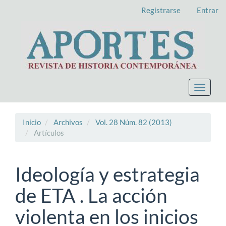
Navegación
Registrarse
Entrar
principal
Contenido
principal
Barra
lateral
Toggle
navigat
Inicio
Archivos
Vol. 28 Núm. 82 (2013)
Artículos
Ideología y estrategia
de ETA . La acción
violenta en los inicios