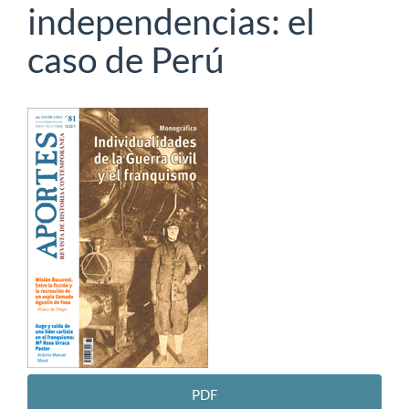
independencias: el
caso de Perú
Barra
lateral
del
artículo
PDF