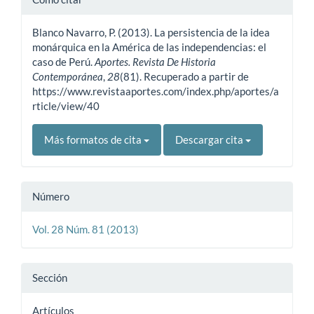
del
Blanco Navarro, P. (2013). La persistencia de la idea
artículo
monárquica en la América de las independencias: el
caso de Perú.
Aportes. Revista De Historia
Contemporánea
,
28
(81). Recuperado a partir de
https://www.revistaaportes.com/index.php/aportes/a
rticle/view/40
Más formatos de cita
Descargar cita
Número
Vol. 28 Núm. 81 (2013)
Sección
Artículos