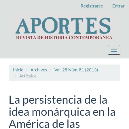
Navegación
Registrarse
Entrar
principal
Contenido
principal
Barra
lateral
Toggle
navigat
Inicio
Archivos
Vol. 28 Núm. 81 (2013)
Artículos
La persistencia de la
idea monárquica en la
América de las