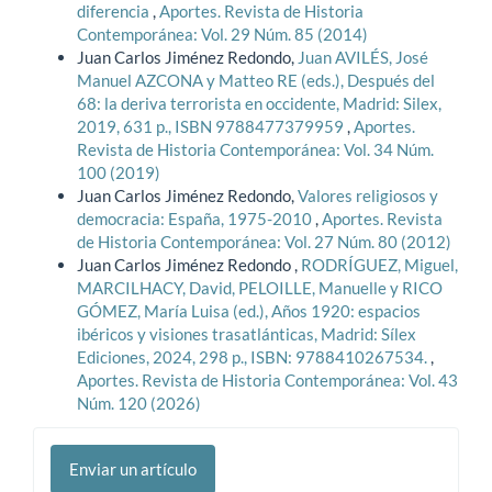
diferencia
,
Aportes. Revista de Historia
Contemporánea: Vol. 29 Núm. 85 (2014)
Juan Carlos Jiménez Redondo,
Juan AVILÉS, José
Manuel AZCONA y Matteo RE (eds.), Después del
68: la deriva terrorista en occidente, Madrid: Silex,
2019, 631 p., ISBN 9788477379959
,
Aportes.
Revista de Historia Contemporánea: Vol. 34 Núm.
100 (2019)
Juan Carlos Jiménez Redondo,
Valores religiosos y
democracia: España, 1975-2010
,
Aportes. Revista
de Historia Contemporánea: Vol. 27 Núm. 80 (2012)
Juan Carlos Jiménez Redondo ,
RODRÍGUEZ, Miguel,
MARCILHACY, David, PELOILLE, Manuelle y RICO
GÓMEZ, María Luisa (ed.), Años 1920: espacios
ibéricos y visiones trasatlánticas, Madrid: Sílex
Ediciones, 2024, 298 p., ISBN: 9788410267534.
,
Aportes. Revista de Historia Contemporánea: Vol. 43
Núm. 120 (2026)
Enviar
Enviar un artículo
un