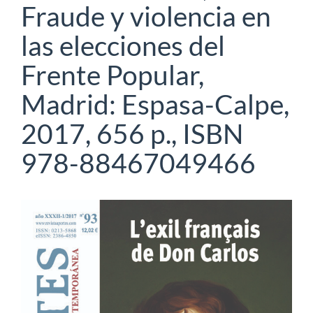
Fraude y violencia en
las elecciones del
Frente Popular,
Madrid: Espasa-Calpe,
2017, 656 p., ISBN
978-88467049466
Barra
lateral
del
artículo