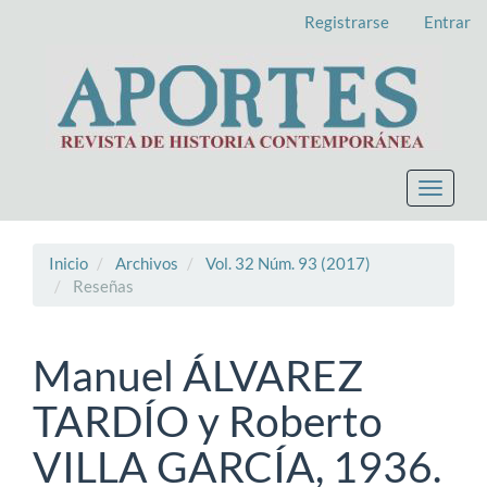
Navegación
Registrarse
Entrar
principal
Contenido
principal
Barra
lateral
Toggle
navigat
Inicio
Archivos
Vol. 32 Núm. 93 (2017)
Reseñas
Manuel ÁLVAREZ
TARDÍO y Roberto
VILLA GARCÍA, 1936.