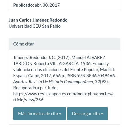
Publicado:
abr. 30, 2017
Contenido
Juan Carlos Jiménez Redondo
Universidad CEU San Pablo
principal
del
Detalles
Cómo citar
artículo
del
Jiménez Redondo, J. C. (2017). Manuel ÁLVAREZ
artículo
TARDÍO y Roberto VILLA GARCÍA, 1936. Fraude y
violencia en las elecciones del Frente Popular, Madrid:
Espasa-Calpe, 2017, 656 p., ISBN 978-88467049466.
Aportes. Revista De Historia Contemporánea
,
32
(93).
Recuperado a partir de
https://www.revistaaportes.com/index.php/aportes/a
rticle/view/256
Más formatos de cita
Descargar cita