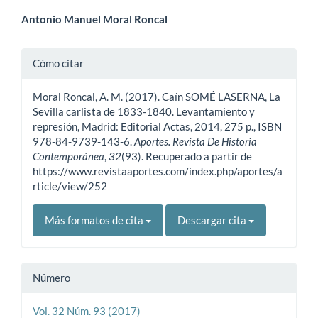
Contenido
Antonio Manuel Moral Roncal
principal
Detalles
Cómo citar
del
del
artículo
Moral Roncal, A. M. (2017). Caín SOMÉ LASERNA, La
artículo
Sevilla carlista de 1833-1840. Levantamiento y
represión, Madrid: Editorial Actas, 2014, 275 p., ISBN
978-84-9739-143-6.
Aportes. Revista De Historia
Contemporánea
,
32
(93). Recuperado a partir de
https://www.revistaaportes.com/index.php/aportes/a
rticle/view/252
Más formatos de cita
Descargar cita
Número
Vol. 32 Núm. 93 (2017)