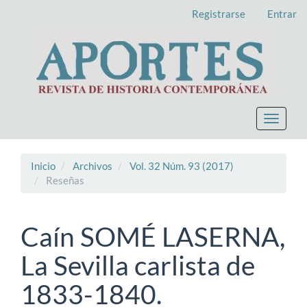
Navegación
Registrarse
Entrar
principal
Contenido
principal
Barra
lateral
Toggle
navigat
Inicio
Archivos
Vol. 32 Núm. 93 (2017)
Reseñas
Caín SOMÉ LASERNA,
La Sevilla carlista de
1833-1840.