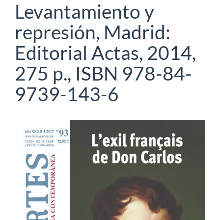
Levantamiento y
represión, Madrid:
Editorial Actas, 2014,
275 p., ISBN 978-84-
9739-143-6
Barra
lateral
del
artículo