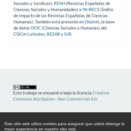
Sociales y Jurídicas),
RESH
(Revistas Españolas de
Ciencias Sociales y Humanidades) e
IN-RECS
(Índice
de Impacto de las Revistas Españolas de Ciencias
Humanas). También está presente en
Dialnet
,
la base
de datos
ISOC
(Ciencias Sociales y Humanas) del
CSICm
Latindex
,
REDIB
y
SJR
.
Este trabajo se encuentra bajo la licencia
Creative
Commons Attribution - Non Commercial 4.0
.
Edita
FUNDACION IGNACIO LARRAMENDI
. C/
Duque de Medinaceli, 12 1º izq. 28014 Madrid
Este sitio web utiliza cookies para asegurar que usted obtenga la
(España).
mejor experiencia en nuestro sitio web.