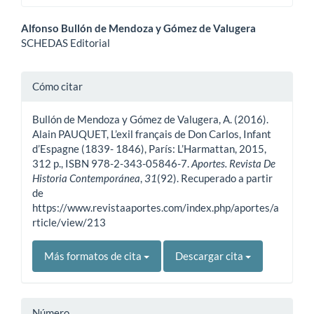
Contenido
Alfonso Bullón de Mendoza y Gómez de Valugera
SCHEDAS Editorial
principal
del
Detalles
Cómo citar
artículo
del
Bullón de Mendoza y Gómez de Valugera, A. (2016).
artículo
Alain PAUQUET, L’exil français de Don Carlos, Infant
d’Espagne (1839- 1846), París: L’Harmattan, 2015,
312 p., ISBN 978-2-343-05846-7.
Aportes. Revista De
Historia Contemporánea
,
31
(92). Recuperado a partir
de
https://www.revistaaportes.com/index.php/aportes/a
rticle/view/213
Más formatos de cita
Descargar cita
Número