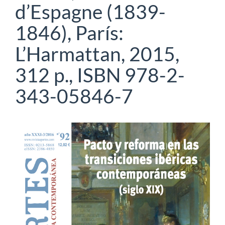
d’Espagne (1839-
1846), París:
L’Harmattan, 2015,
312 p., ISBN 978-2-
343-05846-7
Barra
lateral
del
artículo