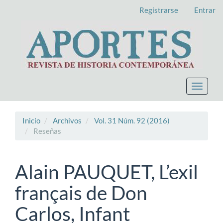
Navegación
Registrarse
Entrar
principal
Contenido
principal
Barra
lateral
Toggle
navigat
Inicio
Archivos
Vol. 31 Núm. 92 (2016)
Reseñas
Alain PAUQUET, L’exil
français de Don
Carlos, Infant