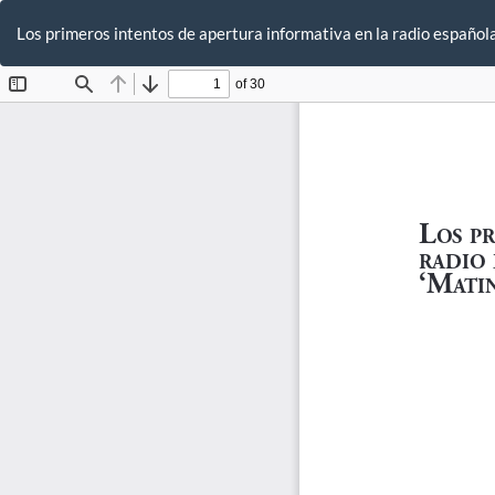
Volver
a
Los primeros intentos de apertura informativa en la radio español
los
detalles
del
artículo