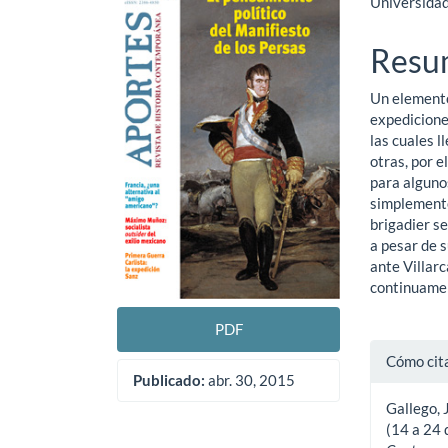
Universida
lateral
princ
del
del
Resu
artículo
artíc
Un elemento
expedicione
las cuales 
otras, por 
para alguno
simplemente
brigadier s
a pesar de s
ante Villarc
continuamen
PDF
Detal
Cómo cit
Publicado:
abr. 30, 2015
del
Gallego, 
artíc
(14 a 24