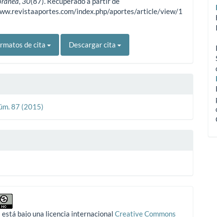
oránea
,
30
(87). Recuperado a partir de
www.revistaaportes.com/index.php/aportes/article/view/1
rmatos de cita
Descargar cita
Núm. 87 (2015)
 está bajo una licencia internacional
Creative Commons