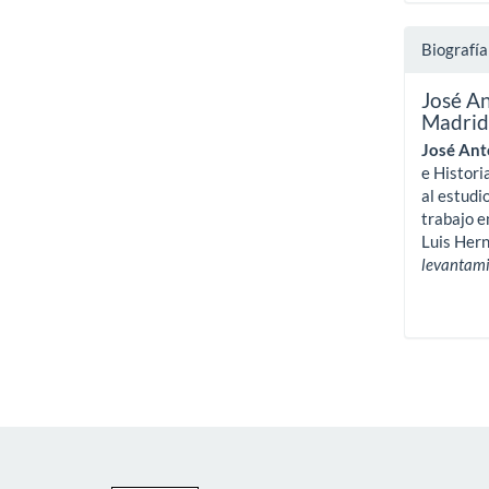
Biografía
José A
Madri
José Ant
e Histori
al estudi
trabajo e
Luis Hern
levantamie