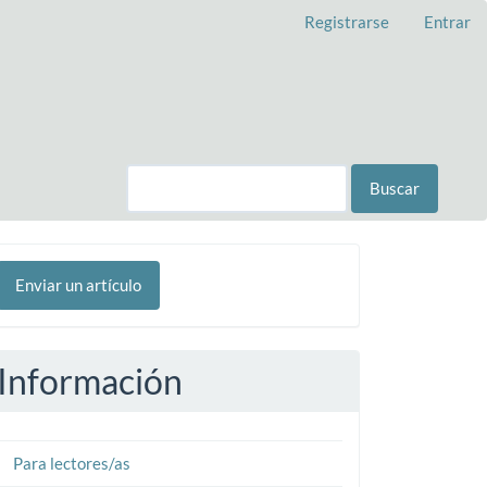
Registrarse
Entrar
Buscar
nviar
Enviar un artículo
n
rtículo
Información
Para lectores/as