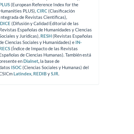
PLUS
(European Reference Index for the
Humanities PLUS),
CIRC
(Clasificación
Integrada de Revistas Científicas),
DICE
(Difusión y Calidad Editorial de las
Revistas Españolas de Humanidades y Ciencias
Sociales y Jurídicas),
RESH
(Revistas Españolas
de Ciencias Sociales y Humanidades) e
IN-
RECS
(Índice de Impacto de las Revistas
Españolas de Ciencias Humanas). También está
presente en
Dialnet
,
la base de
datos
ISOC
(Ciencias Sociales y Humanas) del
CSICm
Latindex
,
REDIB
y
SJR
.