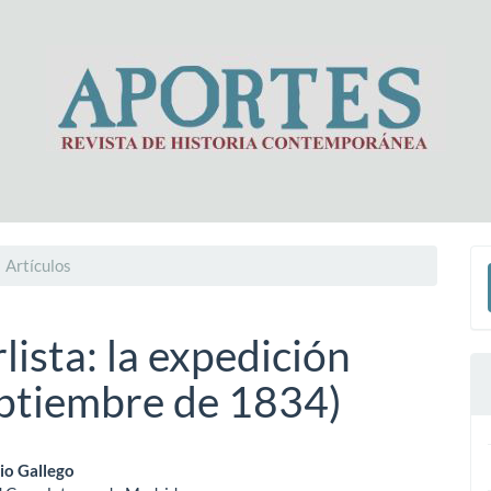
E
Artículos
u
a
ista: la expedición
eptiembre de 1834)
enido
io Gallego