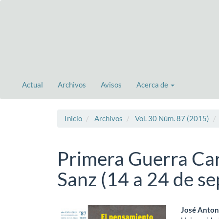
Navegación
principal
Contenido
principal
Barra
lateral
Actual
Archivos
Avisos
Acerca de
Inicio
Archivos
Vol. 30 Núm. 87 (2015)
Primera Guerra Carl
Sanz (14 a 24 de s
Barra
Cont
José Anton