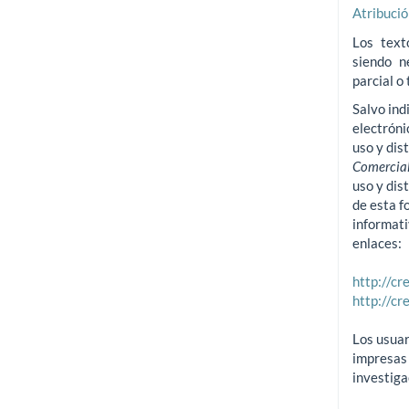
Atribuci
Los text
siendo n
parcial o 
Salvo ind
electróni
uso y dis
Comercial
uso y dis
de esta f
informati
enlaces:
http://c
http://c
Los usuar
impresas 
investiga