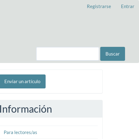
Registrarse
Entrar
Buscar
nviar
Enviar un artículo
n
rtículo
Información
Para lectores/as