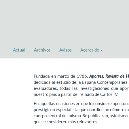
Navegación
principal
Contenido
principal
Barra
lateral
Actual
Archivos
Avisos
Acerca de
Fundada en marzo de 1986,
Aportes. Revista de 
dedicada al estudio de la España Contemporánea. 
evaluadores, todas las investigaciones que apo
nuestro país a partir del reinado de Carlos IV.
En aquellas ocasiones en que lo considere oportuno,
prestigioso especialista que coordine un número mo
cuerpo central del mismo. Se publicaran, asimismo
que se consideren más relevantes.