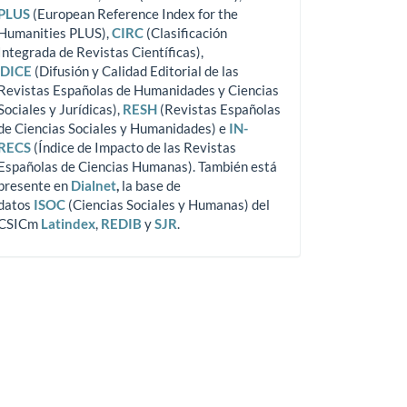
PLUS
(European Reference Index for the
Humanities PLUS),
CIRC
(Clasificación
Integrada de Revistas Científicas),
DICE
(Difusión y Calidad Editorial de las
Revistas Españolas de Humanidades y Ciencias
Sociales y Jurídicas),
RESH
(Revistas Españolas
de Ciencias Sociales y Humanidades) e
IN-
RECS
(Índice de Impacto de las Revistas
Españolas de Ciencias Humanas). También está
presente en
Dialnet
,
la base de
datos
ISOC
(Ciencias Sociales y Humanas) del
CSICm
Latindex
,
REDIB
y
SJR
.