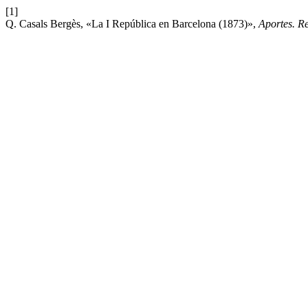
[1]
Q. Casals Bergès, «La I República en Barcelona (1873)»,
Aportes. R