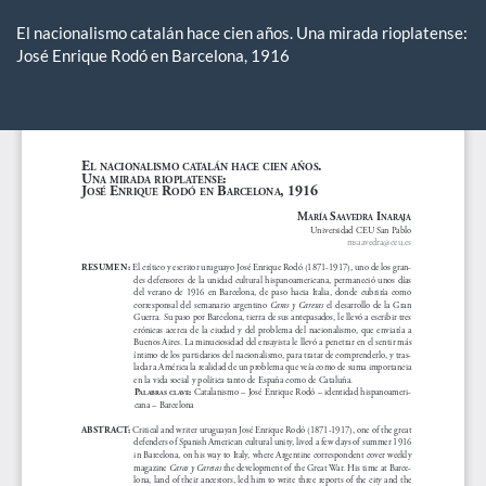
Volver
a
El nacionalismo catalán hace cien años. Una mirada rioplatense:
los
José Enrique Rodó en Barcelona, 1916
detalles
del
De
De
artículo
P