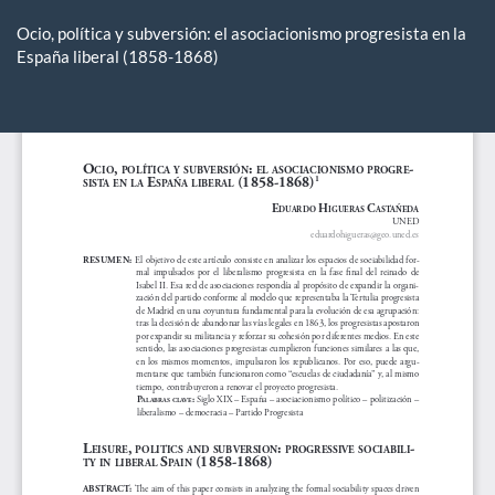
Volver
a
Ocio, política y subversión: el asociacionismo progresista en la
los
España liberal (1858-1868)
detalles
del
De
De
artículo
P