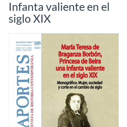
Infanta valiente en el
siglo XIX
Barra
lateral
del
artículo