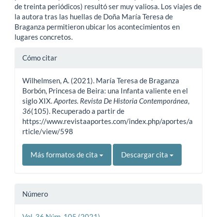
de treinta periódicos) resultó ser muy valiosa. Los viajes de
la autora tras las huellas de Doña María Teresa de
Braganza permitieron ubicar los acontecimientos en
lugares concretos.
Detalles
Cómo citar
del
Wilhelmsen, A. (2021). María Teresa de Braganza
artículo
Borbón, Princesa de Beira: una Infanta valiente en el
siglo XIX.
Aportes. Revista De Historia Contemporánea
,
36
(105). Recuperado a partir de
https://www.revistaaportes.com/index.php/aportes/a
rticle/view/598
Más formatos de cita
Descargar cita
Número
Vol. 36 Núm. 105 (2021)