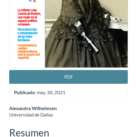
PDF
Publicado:
may. 30, 2021
Contenido
Alexandra Wilhelmsen
Universidad de Dallas
principal
del
Resumen