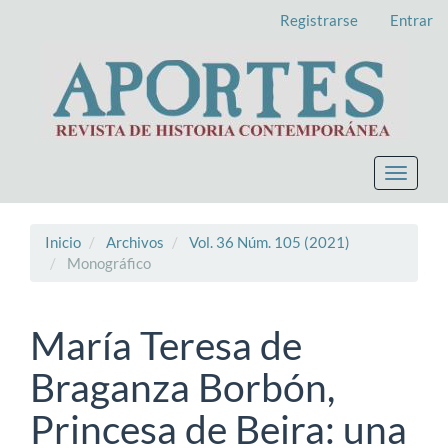
Navegación
Registrarse
Entrar
principal
Contenido
principal
Barra
lateral
Toggle
navigat
Inicio
Archivos
Vol. 36 Núm. 105 (2021)
Monográfico
María Teresa de
Braganza Borbón,
Princesa de Beira: una