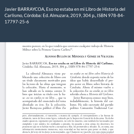
Volver
a
Javier BARRAYCOA, Eso no estaba en mi Libro de Historia del
los
Carlismo, Córdoba: Ed. Almuzara, 2019, 304 p., ISBN 978-84-
detalles
17797-25-6
del
artículo
De
De
P