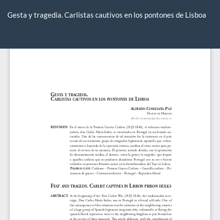
Volver
a
Gesta y tragedia. Carlistas cautivos en los pontones de Lisboa
los
detalles
De
De
del
P
artículo