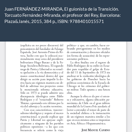
Volver
a
Juan FERNÁNDEZ-MIRANDA, El guionista de la Transición.
los
Torcuato Fernández-Miranda, el profesor del Rey, Barcelona:
detalles
Plaza&Janés, 2015, 384 p., ISBN: 9788401015571
del
artículo
De
De
P