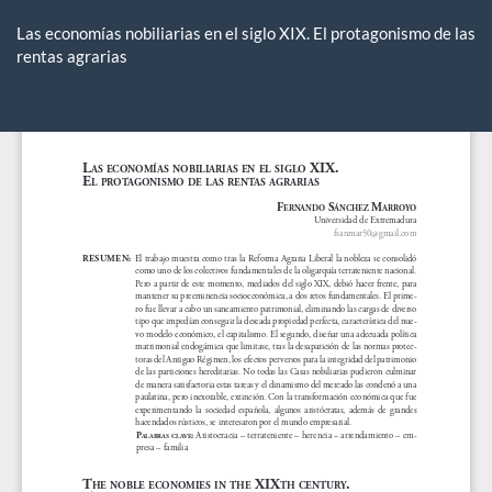
Volver
a
Las economías nobiliarias en el siglo XIX. El protagonismo de las
los
rentas agrarias
detalles
del
De
De
artículo
P