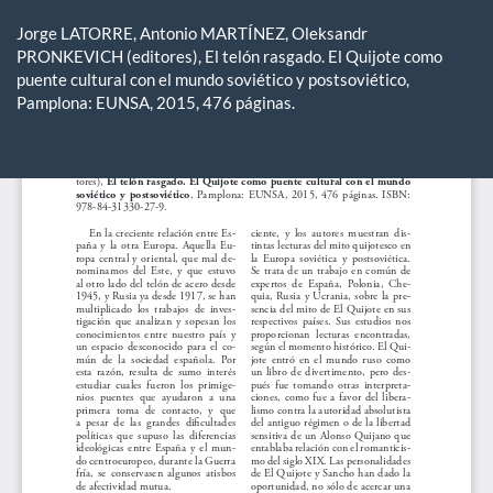
Volver
a
Jorge LATORRE, Antonio MARTÍNEZ, Oleksandr
los
PRONKEVICH (editores), El telón rasgado. El Quijote como
detalles
puente cultural con el mundo soviético y postsoviético,
del
Pamplona: EUNSA, 2015, 476 páginas.
artículo
De
De
P