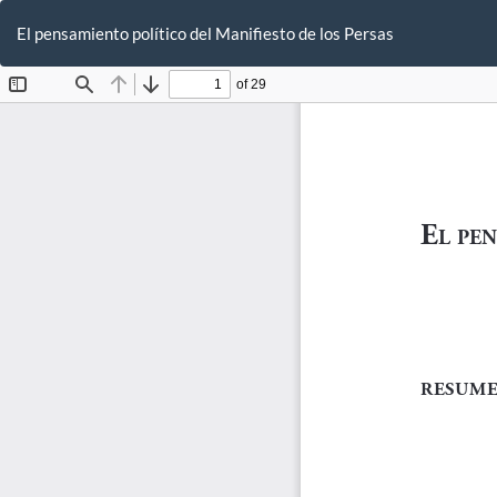
Volver
a
El pensamiento político del Manifiesto de los Persas
los
detalles
del
artículo