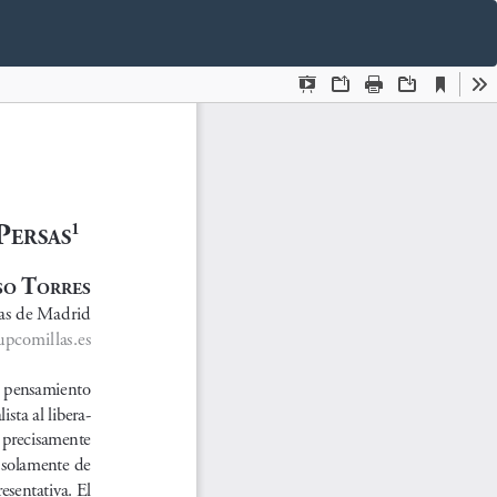
De
De
P